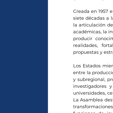
Creada en 1957 e
siete décadas a l
la articulación d
académicas, la in
producir conoci
realidades, fort
propuestas y estr
Los Estados miem
entre la producc
y subregional, pr
investigadores 
universidades, ce
La Asamblea dest
transformaciones t