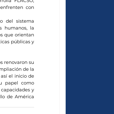
rolla FLACSO, 
enfrenten con 
o del sistema 
s humanos, la 
os que orientan 
icas públicas y 
s renovaron su 
pliación de la 
í el inicio de 
su papel como 
 capacidades y 
llo de América 