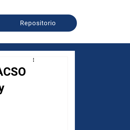
Repositorio
LACSO
y