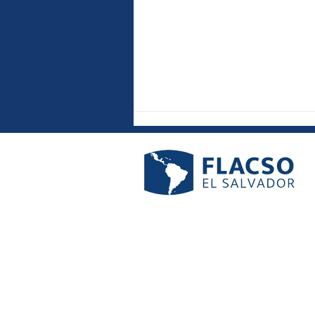
XVII Congreso
Centroamericano de Histori
cierra cinco días de
intercambio académico en
San Salvador