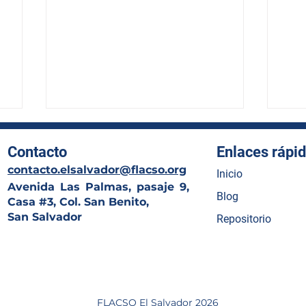
Contacto
Enlaces rápi
contacto.elsalvador@flacso.org
Inicio
Avenida Las Palmas, pasaje 9,
Blog
Casa #3, Col. San Benito,
San Salvador
Repositorio
Programa oficial del XVII
El 
a
Congreso Centroamericano
esp
de Historia en El Salvador
el p
hist
FLACSO El Salvador 2026