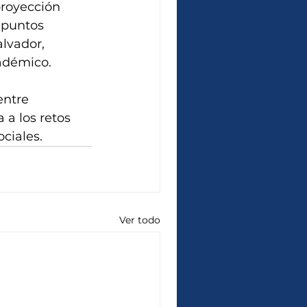
proyección 
 puntos 
lvador, 
cadémico.
entre 
 a los retos 
ociales.
Ver todo