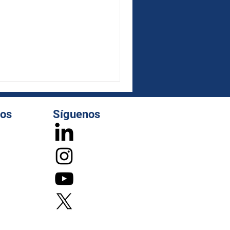
dos
Síguenos
Salvador reunirá a
ecialistas de 15 países en
rincipal foro regional de
oria