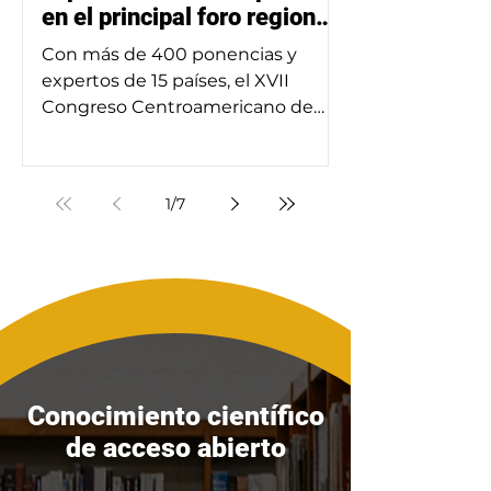
en el principal foro regional
de historia
Con más de 400 ponencias y
expertos de 15 países, el XVII
Congreso Centroamericano de
Historia llega a San Salvador del 20
al 24 de julio. Descubre el
programa completo organizado
1
/
7
por la UES y la UCA, abierto a todo
público interesado en el pasado
de Centroamérica.
Conocimiento científico
de acceso abierto